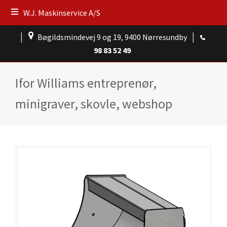
W.J. Maskinservice A/S
│
Bøgildsmindevej 9 og 19, 9400 Nørresundby
│
98 83 52 49
Ifor Williams entreprenør,
minigraver, skovle, webshop