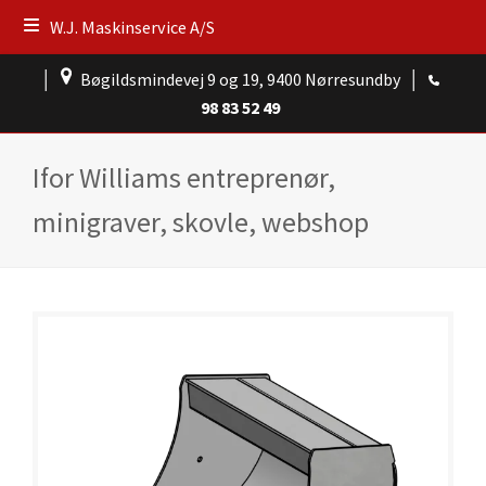
W.J. Maskinservice A/S
│
Bøgildsmindevej 9 og 19, 9400 Nørresundby
│
98 83 52 49
Ifor Williams entreprenør,
minigraver, skovle, webshop