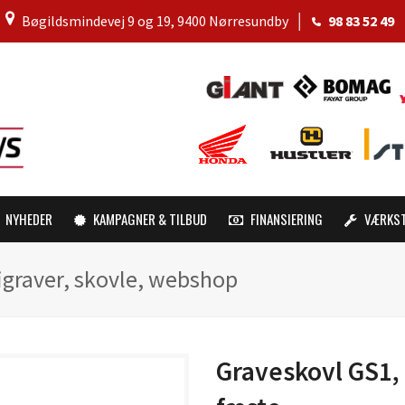
│
Bøgildsmindevej 9 og 19, 9400 Nørresundby
│
98 83 52 49
NYHEDER
KAMPAGNER & TILBUD
FINANSIERING
VÆRKS
igraver, skovle, webshop
Graveskovl GS1,