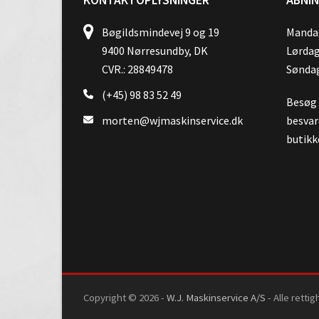
Bøgildsmindevej 9 og 19
Mandag
9400 Nørresundby, DK
Lørdag
CVR.: 28849478
Søndag
(+45) 98 83 52 49
Besøg o
morten@wjmaskinservice.dk
besvar
butikk
Copyright © 2026 -
W.J. Maskinservice A/S
- Alle retti