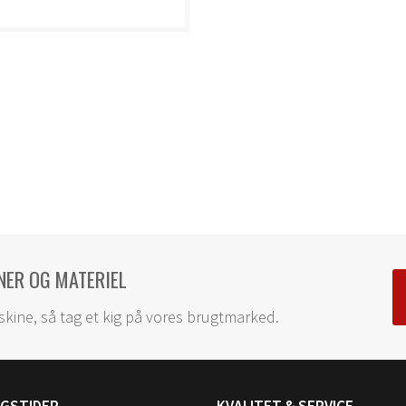
NER OG MATERIEL
skine, så tag et kig på vores brugtmarked.
NGSTIDER
KVALITET & SERVICE