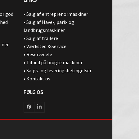
for god
•
Salg af entreprenørmaskiner
ghed
•
Salg af Have-, park- og
landbrugsmaskiner
•
Salg af trailere
kiner
•
Værksted & Service
•
Reservedele
•
Tilbud på brugte maskiner
•
Salgs- og leveringsbetingelser
•
Kontakt os
FØLG OS
Facebook
LinkedIn