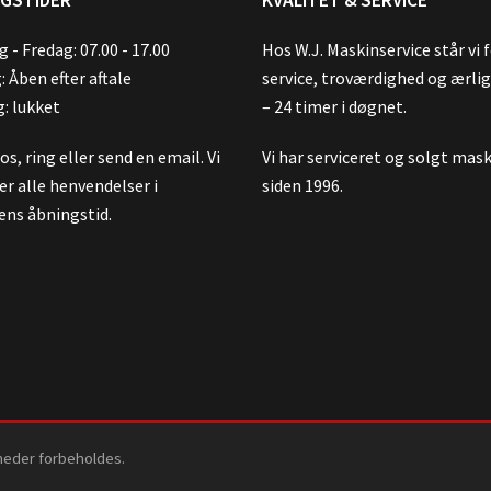
 - Fredag: 07.00 - 17.00
Hos W.J. Maskinservice står vi 
: Åben efter aftale
service, troværdighed og ærli
: lukket
– 24 timer i døgnet.
s, ring eller send en email. Vi
Vi har serviceret og solgt mas
er alle henvendelser i
siden 1996.
ens åbningstid.
gheder forbeholdes.