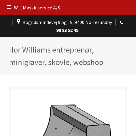
W.J. Maskinservice A/S
│
Bøgildsmindevej 9 og 19, 9400 Nørresundby
│
98 83 52 49
Ifor Williams entreprenør,
minigraver, skovle, webshop