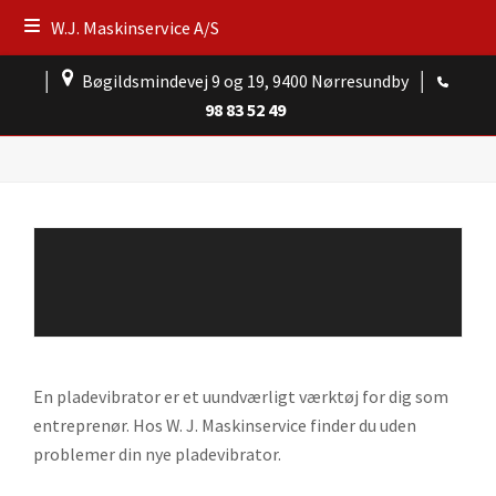
W.J. Maskinservice A/S
│
Bøgildsmindevej 9 og 19, 9400 Nørresundby
│
98 83 52 49
En pladevibrator er et uundværligt værktøj for dig som
entreprenør. Hos W. J. Maskinservice finder du uden
problemer din nye pladevibrator.