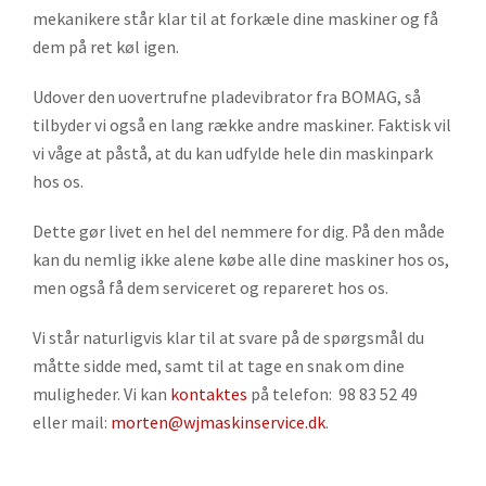
mekanikere står klar til at forkæle dine maskiner og få
dem på ret køl igen.
Udover den uovertrufne pladevibrator fra BOMAG, så
tilbyder vi også en lang række andre maskiner. Faktisk vil
vi våge at påstå, at du kan udfylde hele din maskinpark
hos os.
Dette gør livet en hel del nemmere for dig. På den måde
kan du nemlig ikke alene købe alle dine maskiner hos os,
men også få dem serviceret og repareret hos os.
Vi står naturligvis klar til at svare på de spørgsmål du
måtte sidde med, samt til at tage en snak om dine
muligheder. Vi kan
kontaktes
på telefon: 98 83 52 49
eller mail:
morten@wjmaskinservice.dk
.