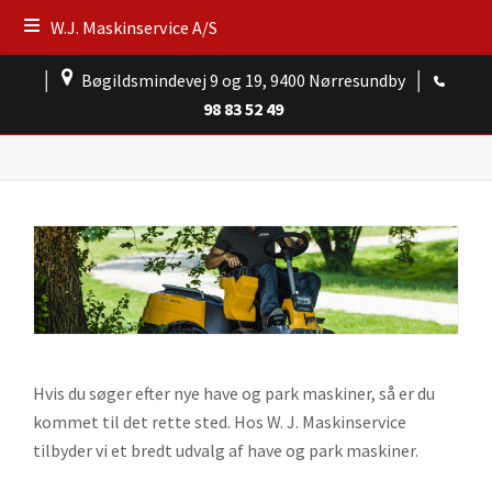
W.J. Maskinservice A/S
│
Bøgildsmindevej 9 og 19, 9400 Nørresundby
│
98 83 52 49
Hvis du søger efter nye have og park maskiner, så er du
kommet til det rette sted. Hos W. J. Maskinservice
tilbyder vi et bredt udvalg af have og park maskiner.