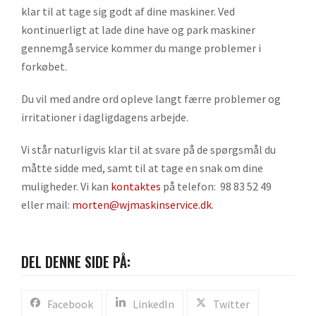
klar til at tage sig godt af dine maskiner. Ved
kontinuerligt at lade dine have og park maskiner
gennemgå service kommer du mange problemer i
forkøbet.
Du vil med andre ord opleve langt færre problemer og
irritationer i dagligdagens arbejde.
Vi står naturligvis klar til at svare på de spørgsmål du
måtte sidde med, samt til at tage en snak om dine
muligheder. Vi kan
kontaktes
på telefon: 98 83 52 49
eller mail:
morten@wjmaskinservice.dk
.
DEL DENNE SIDE PÅ:
Facebook
LinkedIn
Twitter